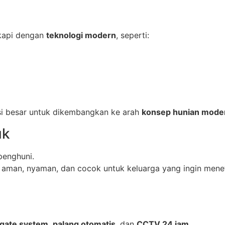
gkapi dengan
teknologi modern
, seperti:
nsi besar untuk dikembangkan ke arah
konsep hunian modern
uk
enghuni.
 aman, nyaman, dan cocok untuk keluarga yang ingin mene
gate system
,
palang otomatis
, dan
CCTV 24 jam
.