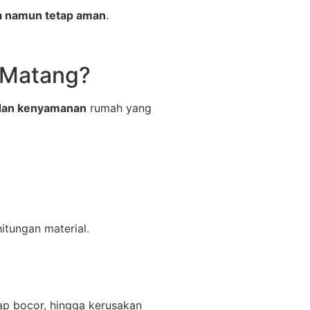
a namun tetap aman
.
 Matang?
 dan kenyamanan
rumah yang
itungan material.
tap bocor, hingga kerusakan