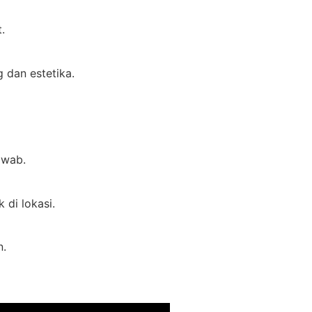
.
 dan estetika.
awab.
di lokasi.
n.