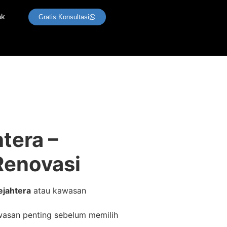
ak
Gratis Konsultasi
tera –
enovasi
jahtera
atau kawasan
wasan penting sebelum memilih